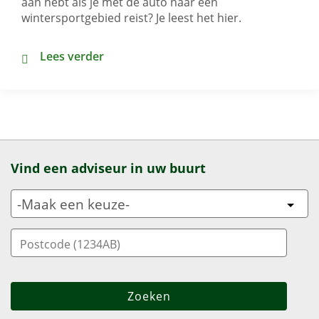
aan hebt als je met de auto naar een
wintersportgebied reist? Je leest het hier.
Winterbanden: zijn ze wel of niet verplicht?
Lees verder
Vind een adviseur in uw buurt