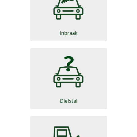
Schadeformulier Motorrijtuig
Inbraak
Diefstal van uw auto of ander
Diefstal