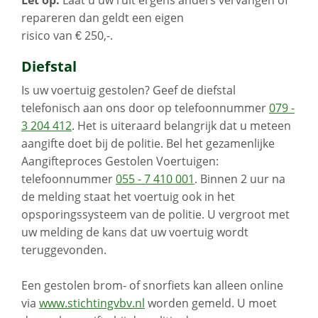
Let op:
Laat u uw ruit ergens anders vervangen of
repareren dan geldt een eigen
risico van € 250,-.
Diefstal
Is uw voertuig gestolen? Geef de diefstal
telefonisch aan ons door op telefoonnummer
079 -
3 204 412
. Het is uiteraard belangrijk dat u meteen
aangifte doet bij de politie. Bel het gezamenlijke
Aangifteproces Gestolen Voertuigen:
telefoonnummer
055 - 7 410 001
. Binnen 2 uur na
de melding staat het voertuig ook in het
opsporingssysteem van de politie. U vergroot met
uw melding de kans dat uw voertuig wordt
teruggevonden.
Een gestolen brom- of snorfiets kan alleen online
via
www.stichtingvbv.nl
worden gemeld. U moet