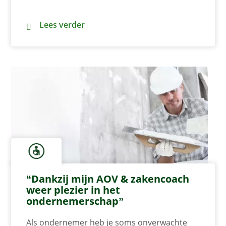
Belangrijke AOV begrippen en extra uitleg
Lees verder
“Dankzij mijn AOV & zakencoach
weer plezier in het
ondernemerschap”
Als ondernemer heb je soms onverwachte