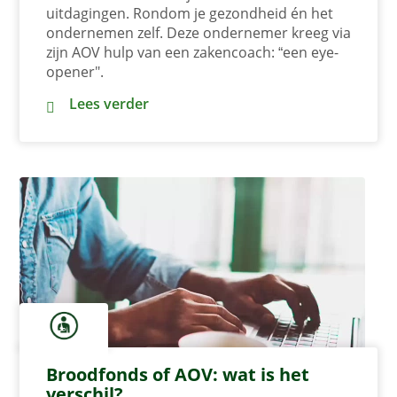
uitdagingen. Rondom je gezondheid én het
ondernemen zelf. Deze ondernemer kreeg via
zijn AOV hulp van een zakencoach: “een eye-
opener".
“Dankzij mijn AOV & zakencoach weer plezier i
Lees verder
Broodfonds of AOV: wat is het
verschil?