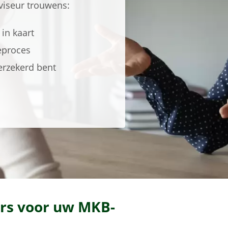
dviseur trouwens:
 in kaart
eproces
verzekerd bent
urs voor uw MKB-