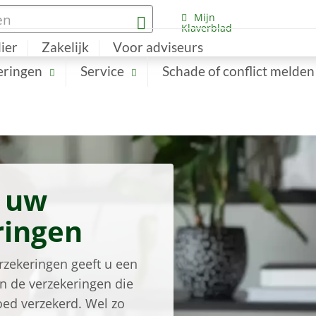
Mijn
Klaverblad
lier
Zakelijk
Voor adviseurs
eringen
Service
Schade of conflict melden
r uw
ringen
rzekeringen geeft u een
n de verzekeringen die
oed verzekerd. Wel zo