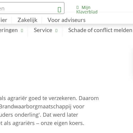
Mijn
Klaverblad
lier
Zakelijk
Voor adviseurs
eringen
Service
Schade of conflict melden
 als agrariër goed te verzekeren. Daarom
e Brandwaarborgmaatschappij voor
ers onderling'. Dat werd later
t als agrariërs – onze eigen koers.