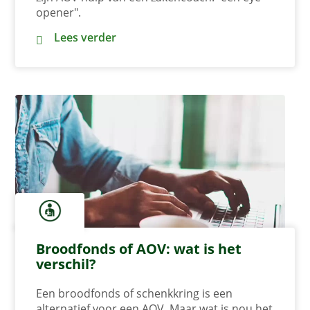
opener".
“Dankzij mijn AOV & zakencoach weer plezier i
Lees verder
Broodfonds of AOV: wat is het
verschil?
Een broodfonds of schenkkring is een
alternatief voor een AOV. Maar wat is nou het