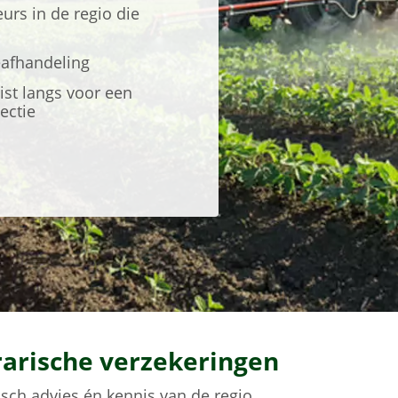
urs in de regio die
deafhandeling
st langs voor een
ectie
rarische verzekeringen
isch advies én kennis van de regio.