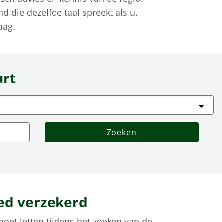
d die dezelfde taal spreekt als u.
aag.
urt
ed verzekerd
oet letten tijdens het zoeken van de