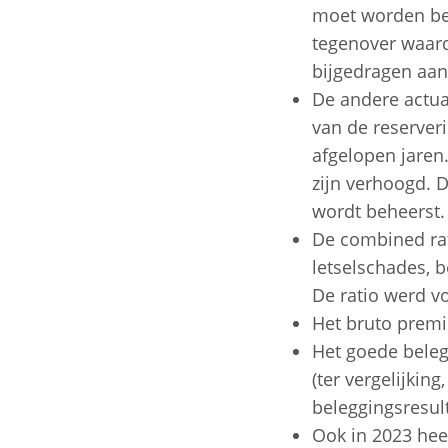
moet worden bep
tegenover waard
bijgedragen aan 
De andere actua
van de reserveri
afgelopen jaren.
zijn verhoogd. 
wordt beheerst.
De combined rat
letselschades, 
De ratio werd vo
Het bruto premi
Het goede beleg
(ter vergelijki
beleggingsresult
Ook in 2023 hee