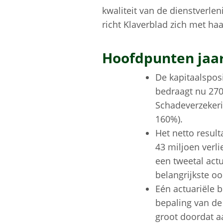
kwaliteit van de dienstverl
richt Klaverblad zich met ha
Hoofdpunten jaar
De kapitaalsposi
bedraagt nu 270
Schadeverzekerin
160%).
Het netto result
43 miljoen verli
een tweetal actu
belangrijkste oo
Eén actuariële b
bepaling van de
groot doordat a