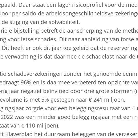
aald. Daar staat een lager risicoprofiel voor de medi
oor per saldo de arbeidsongeschiktheidsverzekerin
de stijging van de solvabiliteit.
riële bijstelling betreft de aanscherping van de met
ng voor letselschades. Dit naar aanleiding van forse 
 Dit heeft er ook dit jaar toe geleid dat de reserveri
De verwachting is dat daarmee de schadelast naar de 
io schadeverzekeringen zonder het genoemde eenmali
bedraagt 96% en is daarmee verbeterd ten opzichte van
rig jaar negatief beïnvloed door drie grote stormen (
evolume is met 5% gestegen naar € 241 miljoen.
gingsjaar zorgde voor een beleggingsresultaat van € 6
ng, 2022 was een minder goed beleggingsjaar met een n
aat van € 110 miljoen).
ft Klaverblad het duurzaam beleggen van de verzeke