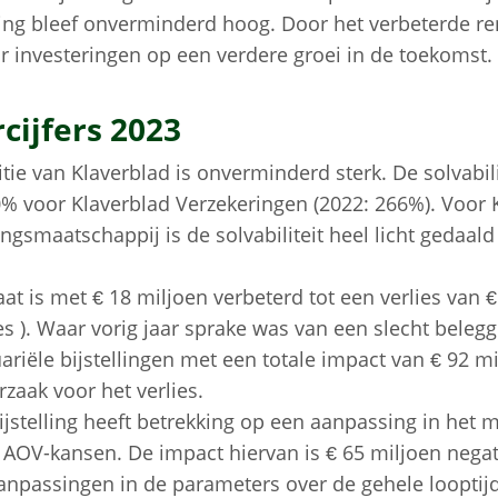
ening bleef onverminderd hoog. Door het verbeterde r
ar investeringen op een verdere groei in de toekomst.
cijfers 2023
tie van Klaverblad is onverminderd sterk. De solvabili
% voor Klaverblad Verzekeringen (2022: 266%). Voor 
gsmaatschappij is de solvabiliteit heel licht gedaal
aat is met € 18 miljoen verbeterd tot een verlies van €
es ). Waar vorig jaar sprake was van een slecht beleggi
ariële bijstellingen met een totale impact van € 92 m
rzaak voor het verlies.
ijstelling heeft betrekking op een aanpassing in het 
 AOV-kansen. De impact hiervan is € 65 miljoen negati
anpassingen in de parameters over de gehele looptij