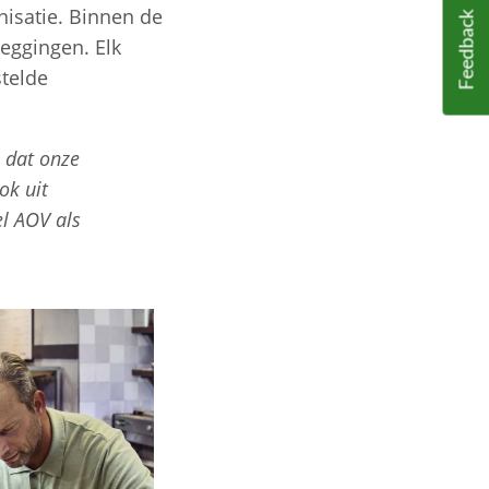
nisatie. Binnen de
Feedback
leggingen. Elk
telde
p dat onze
ok uit
l AOV als