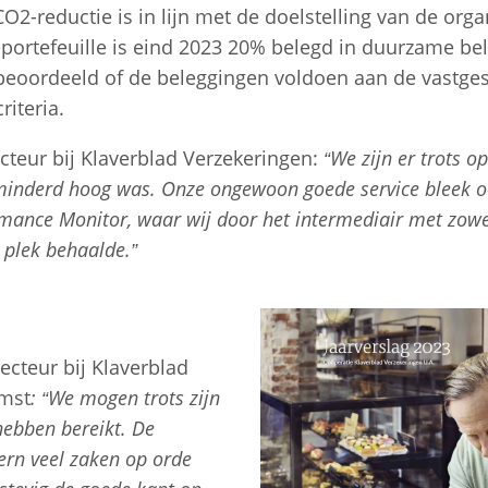
O2-reductie is in lijn met de doelstelling van de orga
eportefeuille is eind 2023 20% belegd in duurzame be
beoordeeld of de beleggingen voldoen aan de vastges
iteria.
cteur bij Klaverblad Verzekeringen:
“We zijn er trots o
minderd hoog was. Onze ongewoon goede service bleek o
mance Monitor, waar wij door het intermediair met zowe
 plek behaalde.”
Jaarverslag 2023
recteur bij Klaverblad
omst
: “We mogen trots zijn
hebben bereikt. De
ern veel zaken op orde