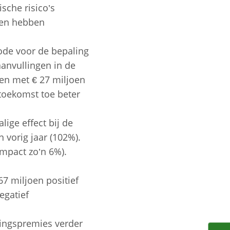
sche risico’s
gen hebben
hode voor de bepaling
aanvullingen in de
ngen met € 27 miljoen
toekomst toe beter
ge effect bij de
 vorig jaar (102%).
impact zo’n 6%).
7 miljoen positief
egatief
ringspremies verder