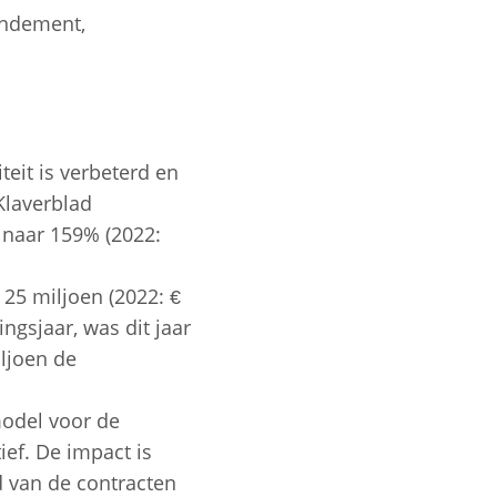
endement,
teit is verbeterd en
Klaverblad
d naar 159% (2022:
 25 miljoen (2022: €
ngsjaar, was dit jaar
iljoen de
model voor de
ef. De impact is
d van de contracten