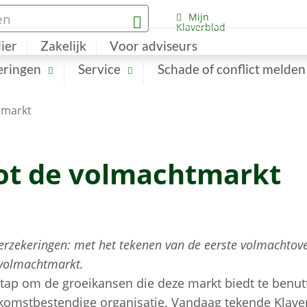
Mijn
Klaverblad
lier
Zakelijk
Voor adviseurs
eringen
Service
Schade of conflict melden
tmarkt
tot de volmachtmarkt
Verzekeringen: met het tekenen van de eerste volmachtov
e volmachtmarkt.
stap om de groeikansen die deze markt biedt te benut
omstbestendige organisatie. Vandaag tekende Klaver