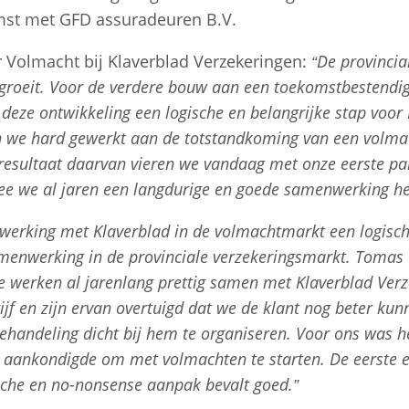
st met GFD assuradeuren B.V.
Volmacht bij Klaverblad Verzekeringen:
“De provincia
roeit. Voor de verdere bouw aan een toekomstbestendige
deze ontwikkeling een logische en belangrijke stap voor 
n we hard gewerkt aan de totstandkoming van een volma
 resultaat daarvan vieren we vandaag met onze eerste p
e we al jaren een langdurige en goede samenwerking h
erking met Klaverblad in de volmachtmarkt een logisch 
menwerking in de provinciale verzekeringsmarkt. Tomas
e werken al jarenlang prettig samen met Klaverblad Verze
jf en zijn ervan overtuigd dat we de klant nog beter ku
ehandeling dicht bij hem te organiseren. Voor ons was 
 aankondigde om met volmachten te starten. De eerste er
sche en no-nonsense aanpak bevalt goed.”