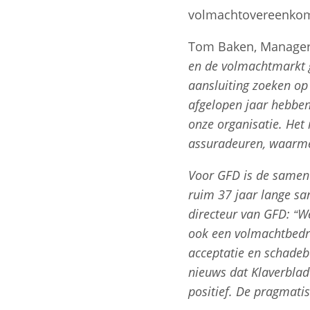
volmachtovereenkom
Tom Baken, Manager 
en de volmachtmarkt g
aansluiting zoeken op 
afgelopen jaar hebbe
onze organisatie. Het
assuradeuren, waarme
Voor GFD is de samenw
ruim 37 jaar lange sa
directeur
van
GFD
: “W
ook een volmachtbedri
acceptatie en schadeb
nieuws dat Klaverblad
positief. De pragmati