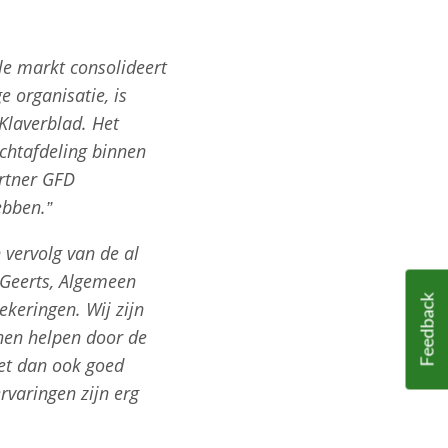
le markt consolideert
 organisatie, is
Klaverblad. Het
chtafdeling binnen
artner GFD
ebben.”
vervolg van de al
 Geerts, Algemeen
Feedback
keringen. Wij zijn
nnen helpen door de
het dan ook goed
varingen zijn erg