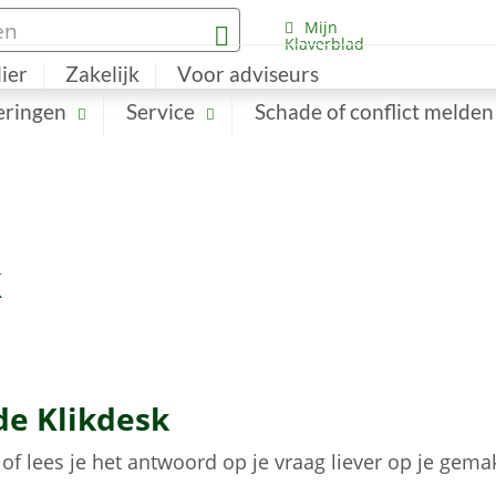
Mijn
Klaverblad
lier
Zakelijk
Voor adviseurs
eringen
Service
Schade of conflict melden
k
de Klikdesk
of lees je het antwoord op je vraag liever op je gema