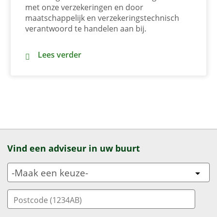
met onze verzekeringen en door
maatschappelijk en verzekeringstechnisch
verantwoord te handelen aan bij.
Bij ons draait het om mensen: duurzame doelen
Lees verder
Vind een adviseur in uw buurt