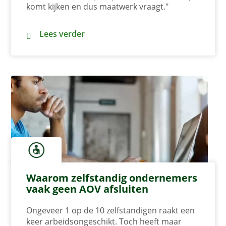
komt kijken en dus maatwerk vraagt."
Team Acceptatie AOV: Duidelijkheid vooraf
Lees verder
Waarom zelfstandig ondernemers
vaak geen AOV afsluiten
Ongeveer 1 op de 10 zelfstandigen raakt een
keer arbeidsongeschikt. Toch heeft maar