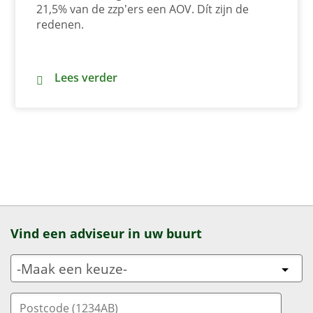
21,5% van de zzp’ers een AOV. Dít zijn de
redenen.
Waarom zelfstandig ondernemers vaak geen AOV
Lees verder
Vind een adviseur in uw buurt