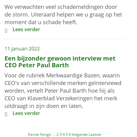
We verwachten veel schademeldingen door
de storm. Uiteraard helpen we u graag op het
moment dat u schade heeft.
Schade door noodweer melden?
Lees verder
11 januari 2022
Een bijzonder gewoon interview met
CEO Peter Paul Barth
Voor de rubriek Merkwaardige Bazen, waarin
CEO’s van verschillende merken geïnterviewd
worden, vertelt Peter Paul Barth hoe hij als
CEO van Klaverblad Verzekeringen het merk
uitdraagt in zijn doen en laten.
Een bijzonder gewoon interview met CEO Peter Paul 
Lees verder
Eerste
Vorige
…
2
3
4
5
6
Volgende
Laatste