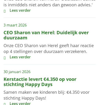
is inmiddels niet anders dan gewoon advies.'
Sharon van Herel tafelgast bij VVP
Lees verder
3 maart 2026
CEO Sharon van Herel: Duidelijk over
duurzaam
Onze CEO Sharon van Herel geeft haar reactie
op 4 stellingen over duurzaam verzekeren.
CEO Sharon van Herel: Duidelijk over duurzaam
Lees verder
30 januari 2026
Kerstactie levert €4.350 op voor
stichting Happy Days
Samen maken we kinderen blij: €4.350 voor
stichting Happy Days!
Kerstactie levert €4.350 op voor stichting Happy Days
Lees verder