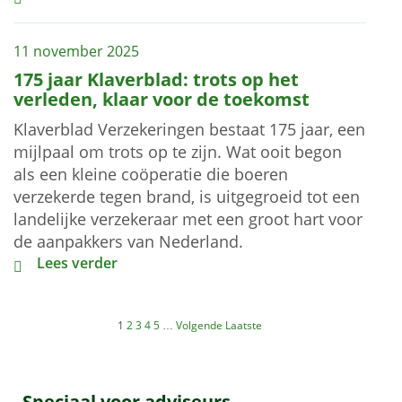
11 november 2025
175 jaar Klaverblad: trots op het
verleden, klaar voor de toekomst
Klaverblad Verzekeringen bestaat 175 jaar, een
mijlpaal om trots op te zijn. Wat ooit begon
als een kleine coöperatie die boeren
verzekerde tegen brand, is uitgegroeid tot een
landelijke verzekeraar met een groot hart voor
de aanpakkers van Nederland.
175 jaar Klaverblad: trots op het verleden, klaar voo
Lees verder
1
2
3
4
5
…
Volgende
Laatste
Speciaal voor adviseurs