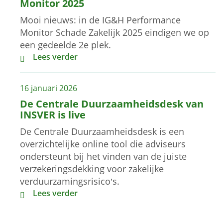
Monitor 2025
Mooi nieuws: in de IG&H Performance
Monitor Schade Zakelijk 2025 eindigen we op
een gedeelde 2e plek.
Een mooie positie in IG&H Performance Monitor 
Lees verder
16 januari 2026
De Centrale Duurzaamheidsdesk van
INSVER is live
De Centrale Duurzaamheidsdesk is een
overzichtelijke online tool die adviseurs
ondersteunt bij het vinden van de juiste
verzekeringsdekking voor zakelijke
verduurzamingsrisico’s.
De Centrale Duurzaamheidsdesk van INSVER is liv
Lees verder